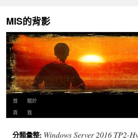
跳
至
MIS的背影
主
要
內
容
首
關於
頁
我
Windows Server 2016 TP2-Hy
分類彙整: