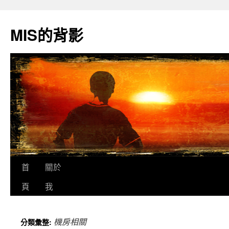
跳
至
MIS的背影
主
要
內
容
首
關於
頁
我
機房相關
分類彙整: