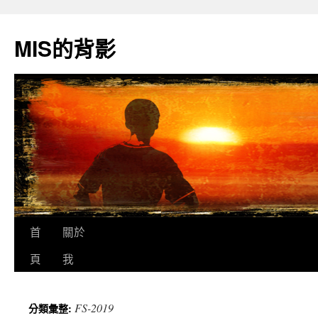
跳
至
MIS的背影
主
要
內
容
首
關於
頁
我
FS-2019
分類彙整: