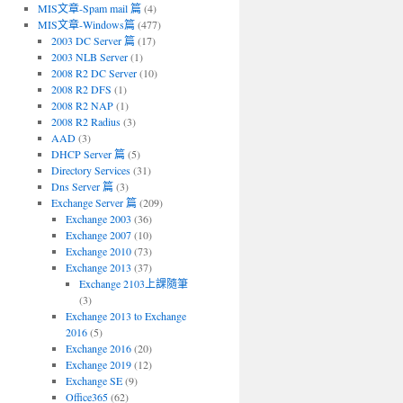
MIS文章-Spam mail 篇
(4)
MIS文章-Windows篇
(477)
2003 DC Server 篇
(17)
2003 NLB Server
(1)
2008 R2 DC Server
(10)
2008 R2 DFS
(1)
2008 R2 NAP
(1)
2008 R2 Radius
(3)
AAD
(3)
DHCP Server 篇
(5)
Directory Services
(31)
Dns Server 篇
(3)
Exchange Server 篇
(209)
Exchange 2003
(36)
Exchange 2007
(10)
Exchange 2010
(73)
Exchange 2013
(37)
Exchange 2103上課隨筆
(3)
Exchange 2013 to Exchange
2016
(5)
Exchange 2016
(20)
Exchange 2019
(12)
Exchange SE
(9)
Office365
(62)