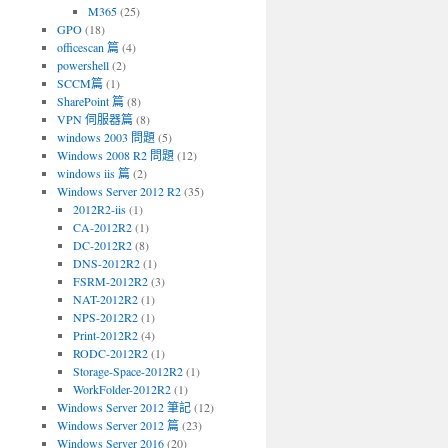
M365
(25)
GPO
(18)
officescan 篇
(4)
powershell
(2)
SCCM篇
(1)
SharePoint 篇
(8)
VPN 伺服器篇
(8)
windows 2003 問題
(5)
Windows 2008 R2 問題
(12)
windows iis 篇
(2)
Windows Server 2012 R2
(35)
2012R2-iis
(1)
CA-2012R2
(1)
DC-2012R2
(8)
DNS-2012R2
(1)
FSRM-2012R2
(3)
NAT-2012R2
(1)
NPS-2012R2
(1)
Print-2012R2
(4)
RODC-2012R2
(1)
Storage-Space-2012R2
(1)
WorkFolder-2012R2
(1)
Windows Server 2012 筆記
(12)
Windows Server 2012 篇
(23)
Windows Server 2016
(20)