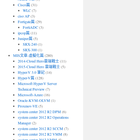
Cisco篇
(31)
WLC
(7)
ciso AP
(3)
Fortigate篇
(29)
FortiADC
(3)
ipcop篇
(11)
Juniper篇
(5)
SRX-240
(1)
SRX-300
(1)
MIS文章-虛擬化篇
(280)
2014-Cloud Hero雲端戰士
(11)
2015-Cloud Hero 雲端戰士
(5)
Hyper-V 3.0 筆記
(14)
Hyper-V篇
(128)
Microsoft Hyper-V Server
Technical Preview
(7)
Microsoft-Azure
(16)
Oracle-KVM-OLVM
(1)
Proxmov-VE
(5)
system center 2012 R2 DPM
(6)
system center 2012 R2 Operations
Manager
(2)
system center 2012 R2 SCCM
(7)
system center 2012 R2 VMM
(8)
system center 2012 VMM
(5)