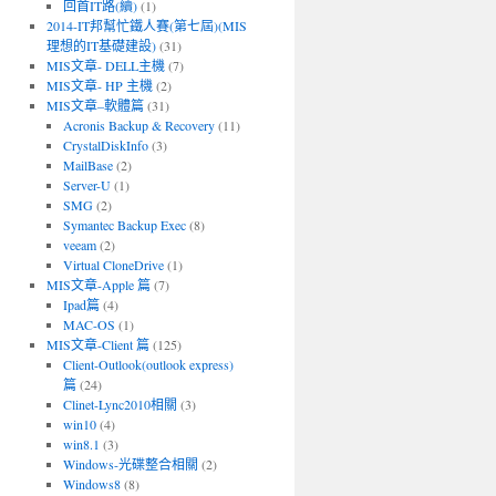
回首IT路(續)
(1)
2014-IT邦幫忙鐵人賽(第七屆)(MIS
理想的IT基礎建設)
(31)
MIS文章- DELL主機
(7)
MIS文章- HP 主機
(2)
MIS文章–軟體篇
(31)
Acronis Backup & Recovery
(11)
CrystalDiskInfo
(3)
MailBase
(2)
Server-U
(1)
SMG
(2)
Symantec Backup Exec
(8)
veeam
(2)
Virtual CloneDrive
(1)
MIS文章-Apple 篇
(7)
Ipad篇
(4)
MAC-OS
(1)
MIS文章-Client 篇
(125)
Client-Outlook(outlook express)
篇
(24)
Clinet-Lync2010相關
(3)
win10
(4)
win8.1
(3)
Windows-光碟整合相關
(2)
Windows8
(8)