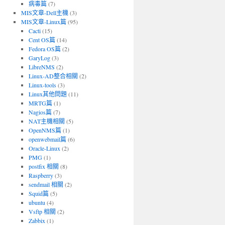
病毒篇
(7)
MIS文章-Dell主機
(3)
MIS文章-Linux篇
(95)
Cacti
(15)
Cent OS篇
(14)
Fedora OS篇
(2)
GaryLog
(3)
LibreNMS
(2)
Linux-AD整合相關
(2)
Linux-tools
(3)
Linux其他問題
(11)
MRTG篇
(1)
Nagios篇
(7)
NAT主機相關
(5)
OpenNMS篇
(1)
openwebmail篇
(6)
Oracle-Linux
(2)
PMG
(1)
postfix 相關
(8)
Raspberry
(3)
sendmail 相關
(2)
Squid篇
(5)
ubuntu
(4)
Vsftp 相關
(2)
Zabbix
(1)