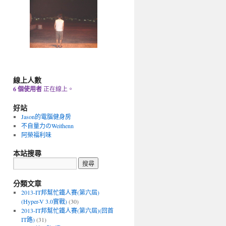
線上人數
6 個使用者
正在線上。
好站
Jason的電腦健身房
不自量力のWeithenn
阿榮福利味
本站搜尋
分類文章
2013-IT邦幫忙鐵人賽(第六屆)
(Hyper-V 3.0實戰)
(30)
2013-IT邦幫忙鐵人賽(第六屆)(回首
IT路)
(31)