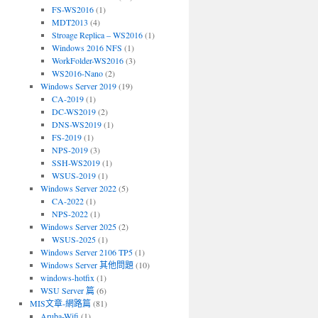
FS-WS2016
(1)
MDT2013
(4)
Stroage Replica – WS2016
(1)
Windows 2016 NFS
(1)
WorkFolder-WS2016
(3)
WS2016-Nano
(2)
Windows Server 2019
(19)
CA-2019
(1)
DC-WS2019
(2)
DNS-WS2019
(1)
FS-2019
(1)
NPS-2019
(3)
SSH-WS2019
(1)
WSUS-2019
(1)
Windows Server 2022
(5)
CA-2022
(1)
NPS-2022
(1)
Windows Server 2025
(2)
WSUS-2025
(1)
Windows Server 2106 TP5
(1)
Windows Server 其他問題
(10)
windows-hotfix
(1)
WSU Server 篇
(6)
MIS文章-網路篇
(81)
Aruba-Wifi
(1)