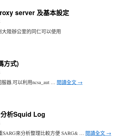
proxy server 及基本設定
哥
出差到大陸辦公室的同仁可以使用
碼方式)
哥
服器,可以利用ncsa_aut …
閱讀全文
→
 分析Squid Log
哥
需借重SARG來分析整理比較方便 SARG& …
閱讀全文
→