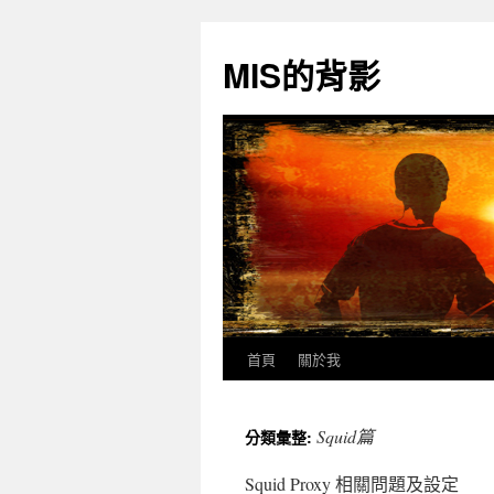
跳
至
MIS的背影
主
要
內
容
首頁
關於我
Squid篇
分類彙整:
Squid Proxy 相關問題及設定