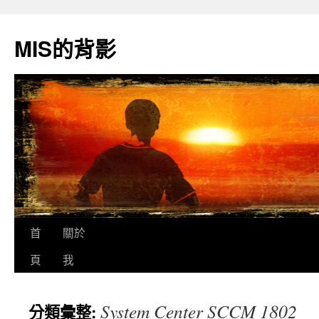
跳
至
MIS的背影
主
要
內
容
首
關於
頁
我
System Center SCCM 1802
分類彙整: