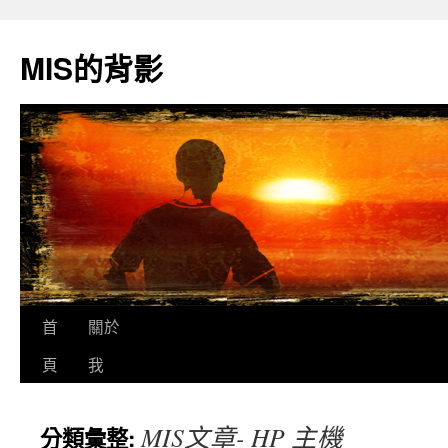
跳
至
MIS的背影
主
要
內
容
首
關於
頁
我
MIS文章- HP 主機
分類彙整: