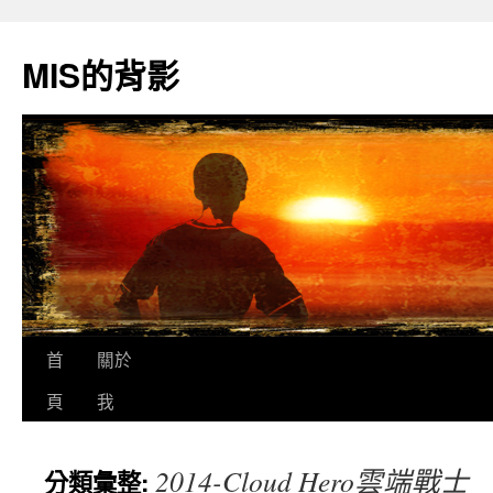
跳
至
MIS的背影
主
要
內
容
首
關於
頁
我
2014-Cloud Hero雲端戰士
分類彙整: