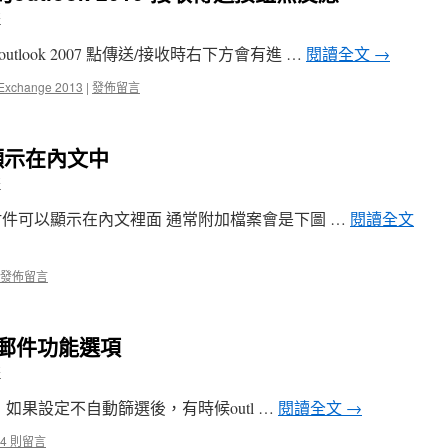
哥
look 2007 點傳送/接收時右下方會有進 …
閱讀全文
→
Exchange 2013
|
發佈留言
時顯示在內文中
哥
插入附件可以顯示在內文裡面 通常附加檔案會是下圖 …
閱讀全文
發佈留言
用垃圾郵件功能選項
哥
能選項，如果設定不自動篩選後，有時候outl …
閱讀全文
→
4 則留言