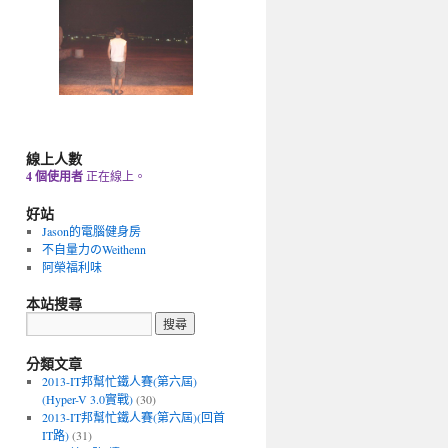
線上人數
4 個使用者
正在線上。
好站
Jason的電腦健身房
不自量力のWeithenn
阿榮福利味
本站搜尋
分類文章
2013-IT邦幫忙鐵人賽(第六屆)
(Hyper-V 3.0實戰)
(30)
2013-IT邦幫忙鐵人賽(第六屆)(回首
IT路)
(31)