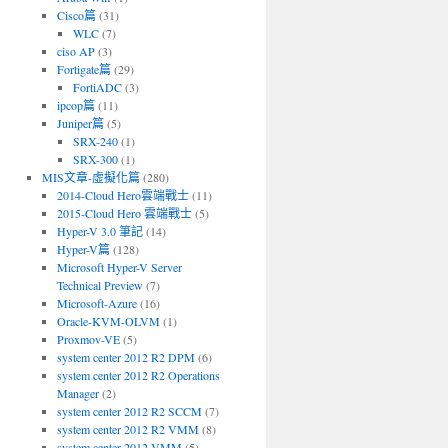
Cisco篇
(31)
WLC
(7)
ciso AP
(3)
Fortigate篇
(29)
FortiADC
(3)
ipcop篇
(11)
Juniper篇
(5)
SRX-240
(1)
SRX-300
(1)
MIS文章-虛擬化篇
(280)
2014-Cloud Hero雲端戰士
(11)
2015-Cloud Hero 雲端戰士
(5)
Hyper-V 3.0 筆記
(14)
Hyper-V篇
(128)
Microsoft Hyper-V Server
Technical Preview
(7)
Microsoft-Azure
(16)
Oracle-KVM-OLVM
(1)
Proxmov-VE
(5)
system center 2012 R2 DPM
(6)
system center 2012 R2 Operations
Manager
(2)
system center 2012 R2 SCCM
(7)
system center 2012 R2 VMM
(8)
system center 2012 VMM
(5)