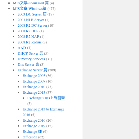
MIS文章-Spam mail 篇
(4)
MIS文章-Windows篇
(477)
2003 DC Server 篇
(17)
2003 NLB Server
(1)
2008 R2 DC Server
(10)
2008 R2 DFS
(1)
2008 R2 NAP
(1)
2008 R2 Radius
(3)
AAD
(3)
DHCP Server 篇
(5)
Directory Services
(31)
Dns Server 篇
(3)
Exchange Server 篇
(209)
Exchange 2003
(36)
Exchange 2007
(10)
Exchange 2010
(73)
Exchange 2013
(37)
Exchange 2103上課隨筆
(3)
Exchange 2013 to Exchange
2016
(5)
Exchange 2016
(20)
Exchange 2019
(12)
Exchange SE
(9)
Office365
(62)