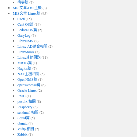
病毒篇
(7)
MIS文章-Dell主機
(3)
MIS文章-Linux篇
(95)
Cacti
(15)
Cent OS篇
(14)
Fedora OS篇
(2)
GaryLog
(3)
LibreNMS
(2)
Linux-AD整合相關
(2)
Linux-tools
(3)
Linux其他問題
(11)
MRTG篇
(1)
Nagios篇
(7)
NAT主機相關
(5)
OpenNMS篇
(1)
openwebmail篇
(6)
Oracle-Linux
(2)
PMG
(1)
postfix 相關
(8)
Raspberry
(3)
sendmail 相關
(2)
Squid篇
(5)
ubuntu
(4)
Vsftp 相關
(2)
Zabbix
(1)