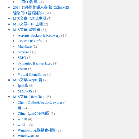
回首IT路(續)
(1)
2014-IT邦幫忙鐵人賽(第七屆)(MIS
理想的IT基礎建設)
(31)
MIS文章- DELL主機
(7)
MIS文章- HP 主機
(2)
MIS文章–軟體篇
(31)
Acronis Backup & Recovery
(11)
CrystalDiskInfo
(3)
MailBase
(2)
Server-U
(1)
SMG
(2)
Symantec Backup Exec
(8)
veeam
(2)
Virtual CloneDrive
(1)
MIS文章-Apple 篇
(7)
Ipad篇
(4)
MAC-OS
(1)
MIS文章-Client 篇
(125)
Client-Outlook(outlook express)
篇
(24)
Clinet-Lync2010相關
(3)
win10
(4)
win8.1
(3)
Windows-光碟整合相關
(2)
Windows8
(8)