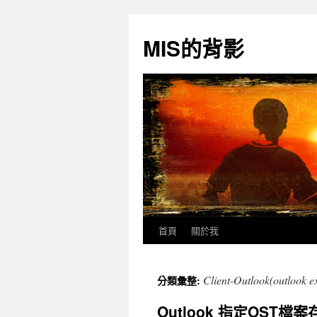
跳
至
MIS的背影
主
要
內
容
首頁
關於我
Client-Outlook(outlook 
分類彙整:
Outlook 指定OST檔