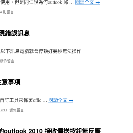
 來使用，但是同仁說為何outlook 郵 …
閱讀全文
→
4 則留言
件出現錯誤訊息
哥
會出現以下訊息電腦就會停頓好幾秒無法操作
發佈留言
3 注意事項
哥
ice 自訂工具來佈署offic …
閱讀全文
→
GPO
|
發佈留言
中的outlook 2010 接收傳送按鈕無反應