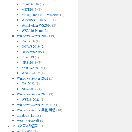
FS-WS2016
(1)
MDT2013
(4)
Stroage Replica – WS2016
(1)
Windows 2016 NFS
(1)
WorkFolder-WS2016
(3)
WS2016-Nano
(2)
Windows Server 2019
(19)
CA-2019
(1)
DC-WS2019
(2)
DNS-WS2019
(1)
FS-2019
(1)
NPS-2019
(3)
SSH-WS2019
(1)
WSUS-2019
(1)
Windows Server 2022
(5)
CA-2022
(1)
NPS-2022
(1)
Windows Server 2025
(2)
WSUS-2025
(1)
Windows Server 2106 TP5
(1)
Windows Server 其他問題
(10)
windows-hotfix
(1)
WSU Server 篇
(6)
MIS文章-網路篇
(81)
Aruba-Wifi
(1)