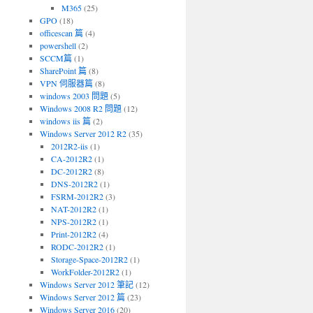
M365
(25)
GPO
(18)
officescan 篇
(4)
powershell
(2)
SCCM篇
(1)
SharePoint 篇
(8)
VPN 伺服器篇
(8)
windows 2003 問題
(5)
Windows 2008 R2 問題
(12)
windows iis 篇
(2)
Windows Server 2012 R2
(35)
2012R2-iis
(1)
CA-2012R2
(1)
DC-2012R2
(8)
DNS-2012R2
(1)
FSRM-2012R2
(3)
NAT-2012R2
(1)
NPS-2012R2
(1)
Print-2012R2
(4)
RODC-2012R2
(1)
Storage-Space-2012R2
(1)
WorkFolder-2012R2
(1)
Windows Server 2012 筆記
(12)
Windows Server 2012 篇
(23)
Windows Server 2016
(20)