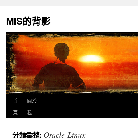
跳
至
MIS的背影
主
要
內
容
首
關於
頁
我
Oracle-Linux
分類彙整: