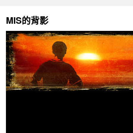
跳
至
MIS的背影
主
要
內
容