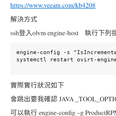
https://www.veeam.com/kb4208
解決方式
ssh登入olvm engine-host 執行下
engine-config -s "IsIncrement
systemctl restart ovirt-engin
實際實行狀況如下
會跳出要我確認 JAVA _TOOL_OPTI
可以執行 engine-config –g ProductR