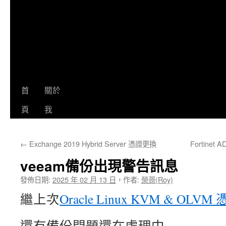
首
關於
頁
我
←
Exchange 2019 Hybrid Server 憑證更換
Fortine
veeam備份出現警告訊息
發佈日期:
2025 年 02 月 13 日
，
作者:
榮哥(Roy)
繼上次
Oracle Linux KVM & O
還有備份問題還在處理中