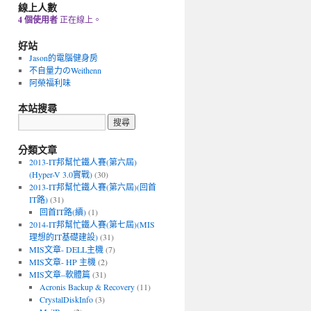
線上人數
4 個使用者
正在線上。
好站
Jason的電腦健身房
不自量力のWeithenn
阿榮福利味
本站搜尋
分類文章
2013-IT邦幫忙鐵人賽(第六屆)
(Hyper-V 3.0實戰)
(30)
2013-IT邦幫忙鐵人賽(第六屆)(回首
IT路)
(31)
回首IT路(續)
(1)
2014-IT邦幫忙鐵人賽(第七屆)(MIS
理想的IT基礎建設)
(31)
MIS文章- DELL主機
(7)
MIS文章- HP 主機
(2)
MIS文章–軟體篇
(31)
Acronis Backup & Recovery
(11)
CrystalDiskInfo
(3)