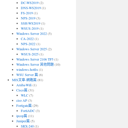
DC-WS2019
(2)
DNS-WS2019
(1)
FS-2019
(1)
NPS-2019
(3)
SSH-WS2019
(1)
WSUS-2019
(1)
Windows Server 2022
(5)
CA-2022
(1)
NPS-2022
(1)
Windows Server 2025
(2)
WSUS-2025
(1)
Windows Server 2106 TP5
(1)
Windows Server 其他問題
(10)
windows-hotfix
(1)
WSU Server 篇
(6)
MIS文章-網路篇
(81)
Aruba-Wifi
(1)
Cisco篇
(31)
WLC
(7)
ciso AP
(3)
Fortigate篇
(29)
FortiADC
(3)
ipcop篇
(11)
Juniper篇
(5)
SRX-240
(1)