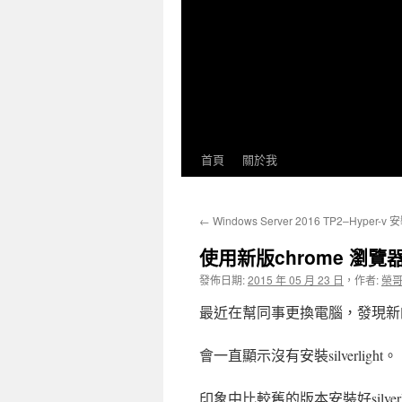
首頁
關於我
←
Windows Server 2016 TP2–Hyper-v 
使用新版chrome 瀏覽器無
發佈日期:
2015 年 05 月 23 日
，
作者:
榮
最近在幫同事更換電腦，發現新的chro
會一直顯示沒有安裝silverlight。
印象中比較舊的版本安裝好silver