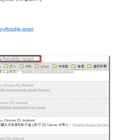
ags/#enable-npapi