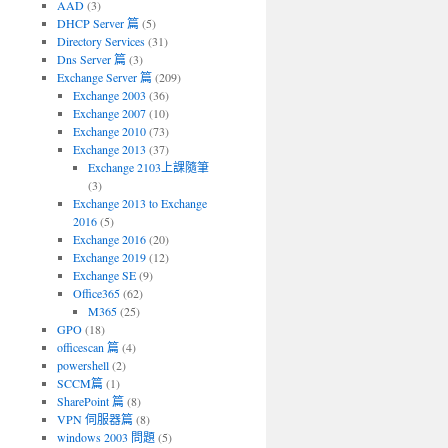
AAD
(3)
DHCP Server 篇
(5)
Directory Services
(31)
Dns Server 篇
(3)
Exchange Server 篇
(209)
Exchange 2003
(36)
Exchange 2007
(10)
Exchange 2010
(73)
Exchange 2013
(37)
Exchange 2103上課隨筆
(3)
Exchange 2013 to Exchange
2016
(5)
Exchange 2016
(20)
Exchange 2019
(12)
Exchange SE
(9)
Office365
(62)
M365
(25)
GPO
(18)
officescan 篇
(4)
powershell
(2)
SCCM篇
(1)
SharePoint 篇
(8)
VPN 伺服器篇
(8)
windows 2003 問題
(5)