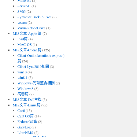
MailBase
(2)
Server-U
(1)
SMG
(2)
Symantec Backup Exec
(8)
veeam
(2)
Virtual CloneDrive
(1)
MIS文章-Apple 篇
(7)
Ipad篇
(4)
MAC-OS
(1)
MIS文章-Client 篇
(125)
Client-Outlook(outlook express)
篇
(24)
Clinet-Lync2010相關
(3)
win10
(4)
win8.1
(3)
Windows-光碟整合相關
(2)
Windows8
(8)
病毒篇
(7)
MIS文章-Dell主機
(3)
MIS文章-Linux篇
(95)
Cacti
(15)
Cent OS篇
(14)
Fedora OS篇
(2)
GaryLog
(3)
LibreNMS
(2)