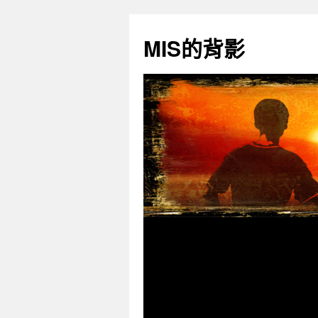
跳
至
MIS的背影
主
要
內
容