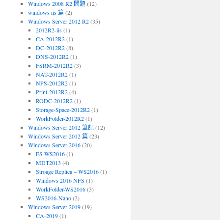
Windows 2008 R2 問題
(12)
windows iis 篇
(2)
Windows Server 2012 R2
(35)
2012R2-iis
(1)
CA-2012R2
(1)
DC-2012R2
(8)
DNS-2012R2
(1)
FSRM-2012R2
(3)
NAT-2012R2
(1)
NPS-2012R2
(1)
Print-2012R2
(4)
RODC-2012R2
(1)
Storage-Space-2012R2
(1)
WorkFolder-2012R2
(1)
Windows Server 2012 筆記
(12)
Windows Server 2012 篇
(23)
Windows Server 2016
(20)
FS-WS2016
(1)
MDT2013
(4)
Stroage Replica – WS2016
(1)
Windows 2016 NFS
(1)
WorkFolder-WS2016
(3)
WS2016-Nano
(2)
Windows Server 2019
(19)
CA-2019
(1)