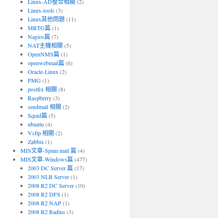
Linux-AD整合相關
(2)
Linux-tools
(3)
Linux其他問題
(11)
MRTG篇
(1)
Nagios篇
(7)
NAT主機相關
(5)
OpenNMS篇
(1)
openwebmail篇
(6)
Oracle-Linux
(2)
PMG
(1)
postfix 相關
(8)
Raspberry
(3)
sendmail 相關
(2)
Squid篇
(5)
ubuntu
(4)
Vsftp 相關
(2)
Zabbix
(1)
MIS文章-Spam mail 篇
(4)
MIS文章-Windows篇
(477)
2003 DC Server 篇
(17)
2003 NLB Server
(1)
2008 R2 DC Server
(10)
2008 R2 DFS
(1)
2008 R2 NAP
(1)
2008 R2 Radius
(3)