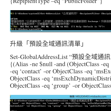
{RepipientType –eq “PublicFolder”}
升級「預設全域通訊清單」
Set-GlobalAddressList “預設全域通訊清單
{(Alias -ne $null -and (ObjectClass -eq 
-eq ‘contact’ -or ObjectClass -eq ‘ms
ObjectClass -eq ‘msExchDynamicDistrib
ObjectClass -eq ‘group’ -or ObjectClass