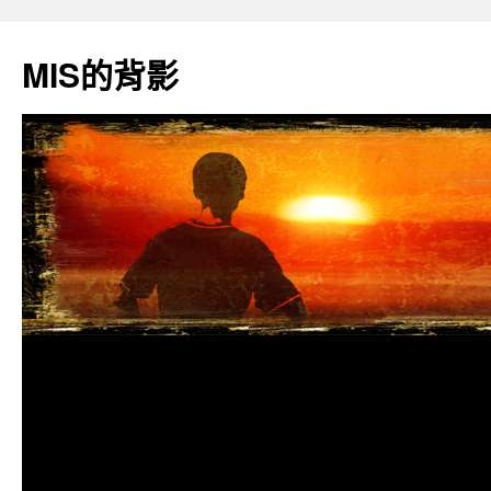
跳
至
MIS的背影
主
要
內
容