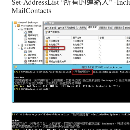
Set-AddressList “所有的連絡人” -Includ
MailContacts