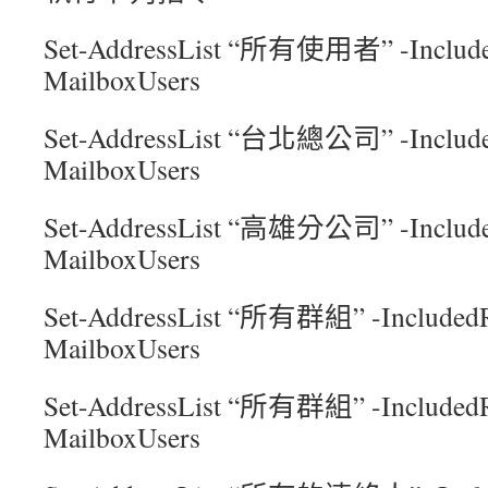
Set-AddressList “所有使用者” -Include
MailboxUsers
Set-AddressList “台北總公司” -Include
MailboxUsers
Set-AddressList “高雄分公司” -Include
MailboxUsers
Set-AddressList “所有群組” -IncludedR
MailboxUsers
Set-AddressList “所有群組” -IncludedR
MailboxUsers