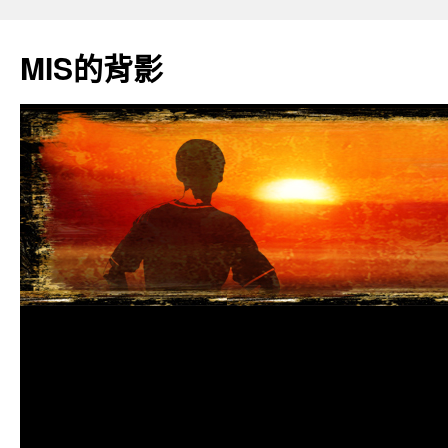
跳
至
MIS的背影
主
要
內
容