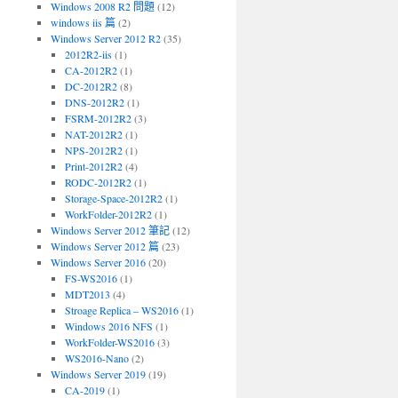
Windows 2008 R2 問題
(12)
windows iis 篇
(2)
Windows Server 2012 R2
(35)
2012R2-iis
(1)
CA-2012R2
(1)
DC-2012R2
(8)
DNS-2012R2
(1)
FSRM-2012R2
(3)
NAT-2012R2
(1)
NPS-2012R2
(1)
Print-2012R2
(4)
RODC-2012R2
(1)
Storage-Space-2012R2
(1)
WorkFolder-2012R2
(1)
Windows Server 2012 筆記
(12)
Windows Server 2012 篇
(23)
Windows Server 2016
(20)
FS-WS2016
(1)
MDT2013
(4)
Stroage Replica – WS2016
(1)
Windows 2016 NFS
(1)
WorkFolder-WS2016
(3)
WS2016-Nano
(2)
Windows Server 2019
(19)
CA-2019
(1)