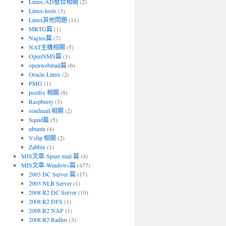
Linux-AD整合相關
(2)
Linux-tools
(3)
Linux其他問題
(11)
MRTG篇
(1)
Nagios篇
(7)
NAT主機相關
(5)
OpenNMS篇
(1)
openwebmail篇
(6)
Oracle-Linux
(2)
PMG
(1)
postfix 相關
(8)
Raspberry
(3)
sendmail 相關
(2)
Squid篇
(5)
ubuntu
(4)
Vsftp 相關
(2)
Zabbix
(1)
MIS文章-Spam mail 篇
(4)
MIS文章-Windows篇
(477)
2003 DC Server 篇
(17)
2003 NLB Server
(1)
2008 R2 DC Server
(10)
2008 R2 DFS
(1)
2008 R2 NAP
(1)
2008 R2 Radius
(3)