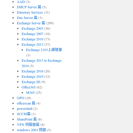
AAD
(3)
DHCP Server 篇
(5)
Directory Services
(31)
Dns Server 篇
(3)
Exchange Server 篇
(209)
Exchange 2003
(36)
Exchange 2007
(10)
Exchange 2010
(73)
Exchange 2013
(37)
Exchange 2103上課隨筆
(3)
Exchange 2013 to Exchange
2016
(5)
Exchange 2016
(20)
Exchange 2019
(12)
Exchange SE
(9)
Office365
(62)
M365
(25)
GPO
(18)
officescan 篇
(4)
powershell
(2)
SCCM篇
(1)
SharePoint 篇
(8)
VPN 伺服器篇
(8)
windows 2003 問題
(5)