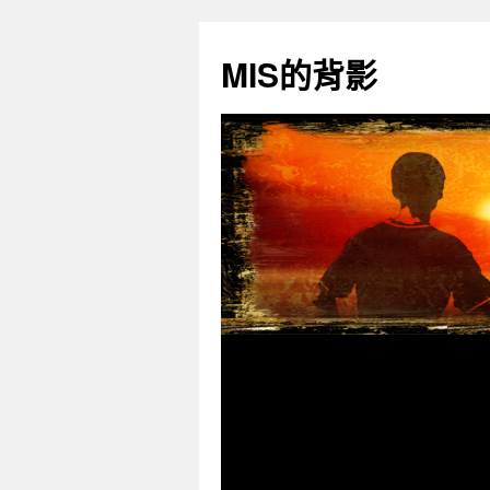
跳
至
MIS的背影
主
要
內
容