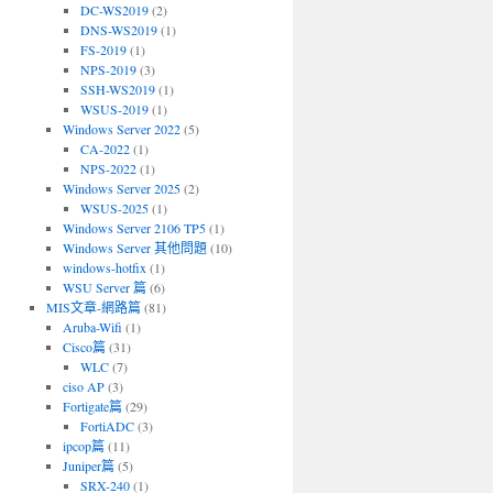
DC-WS2019
(2)
DNS-WS2019
(1)
FS-2019
(1)
NPS-2019
(3)
SSH-WS2019
(1)
WSUS-2019
(1)
Windows Server 2022
(5)
CA-2022
(1)
NPS-2022
(1)
Windows Server 2025
(2)
WSUS-2025
(1)
Windows Server 2106 TP5
(1)
Windows Server 其他問題
(10)
windows-hotfix
(1)
WSU Server 篇
(6)
MIS文章-網路篇
(81)
Aruba-Wifi
(1)
Cisco篇
(31)
WLC
(7)
ciso AP
(3)
Fortigate篇
(29)
FortiADC
(3)
ipcop篇
(11)
Juniper篇
(5)
SRX-240
(1)