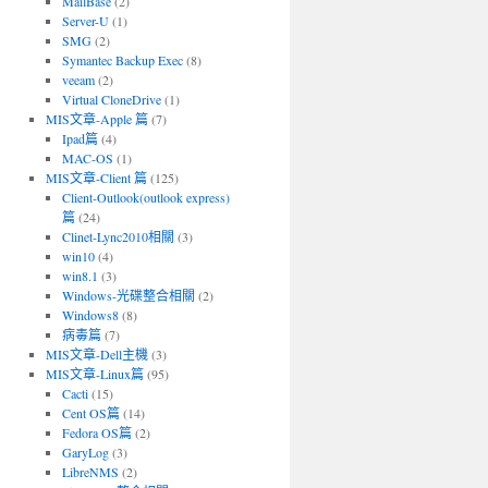
MailBase
(2)
Server-U
(1)
SMG
(2)
Symantec Backup Exec
(8)
veeam
(2)
Virtual CloneDrive
(1)
MIS文章-Apple 篇
(7)
Ipad篇
(4)
MAC-OS
(1)
MIS文章-Client 篇
(125)
Client-Outlook(outlook express)
篇
(24)
Clinet-Lync2010相關
(3)
win10
(4)
win8.1
(3)
Windows-光碟整合相關
(2)
Windows8
(8)
病毒篇
(7)
MIS文章-Dell主機
(3)
MIS文章-Linux篇
(95)
Cacti
(15)
Cent OS篇
(14)
Fedora OS篇
(2)
GaryLog
(3)
LibreNMS
(2)