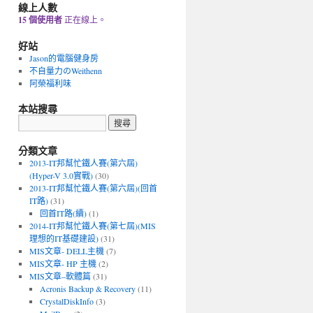
線上人數
15 個使用者
正在線上。
好站
Jason的電腦健身房
不自量力のWeithenn
阿榮福利味
本站搜尋
分類文章
2013-IT邦幫忙鐵人賽(第六屆)
(Hyper-V 3.0實戰)
(30)
2013-IT邦幫忙鐵人賽(第六屆)(回首
IT路)
(31)
回首IT路(續)
(1)
2014-IT邦幫忙鐵人賽(第七屆)(MIS
理想的IT基礎建設)
(31)
MIS文章- DELL主機
(7)
MIS文章- HP 主機
(2)
MIS文章–軟體篇
(31)
Acronis Backup & Recovery
(11)
CrystalDiskInfo
(3)