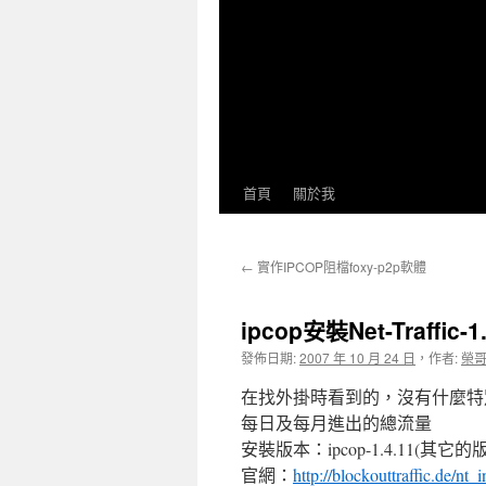
首頁
關於我
←
實作IPCOP阻檔foxy-p2p軟體
ipcop安裝Net-Traffic-
發佈日期:
2007 年 10 月 24 日
，
作者:
榮
在找外掛時看到的，沒有什麼特
每日及每月進出的總流量
安裝版本：ipcop-1.4.11(其
官網：
http://blockouttraffic.de/nt_