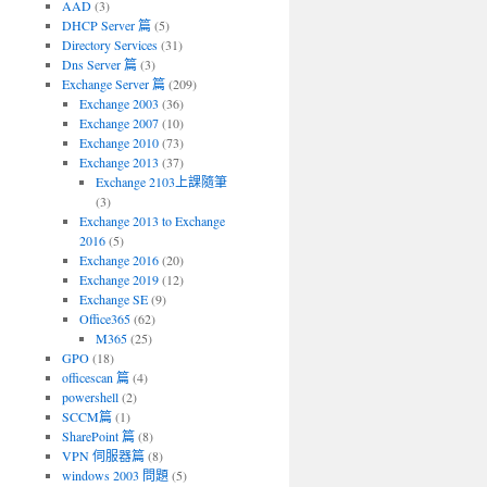
AAD
(3)
DHCP Server 篇
(5)
Directory Services
(31)
Dns Server 篇
(3)
Exchange Server 篇
(209)
Exchange 2003
(36)
Exchange 2007
(10)
Exchange 2010
(73)
Exchange 2013
(37)
Exchange 2103上課隨筆
(3)
Exchange 2013 to Exchange
2016
(5)
Exchange 2016
(20)
Exchange 2019
(12)
Exchange SE
(9)
Office365
(62)
M365
(25)
GPO
(18)
officescan 篇
(4)
powershell
(2)
SCCM篇
(1)
SharePoint 篇
(8)
VPN 伺服器篇
(8)
windows 2003 問題
(5)