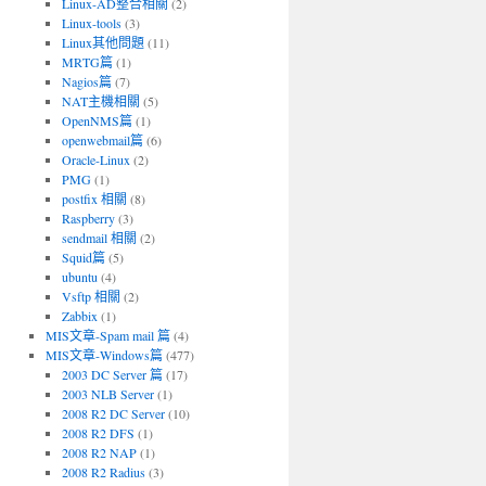
Linux-AD整合相關
(2)
Linux-tools
(3)
Linux其他問題
(11)
MRTG篇
(1)
Nagios篇
(7)
NAT主機相關
(5)
OpenNMS篇
(1)
openwebmail篇
(6)
Oracle-Linux
(2)
PMG
(1)
postfix 相關
(8)
Raspberry
(3)
sendmail 相關
(2)
Squid篇
(5)
ubuntu
(4)
Vsftp 相關
(2)
Zabbix
(1)
MIS文章-Spam mail 篇
(4)
MIS文章-Windows篇
(477)
2003 DC Server 篇
(17)
2003 NLB Server
(1)
2008 R2 DC Server
(10)
2008 R2 DFS
(1)
2008 R2 NAP
(1)
2008 R2 Radius
(3)