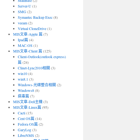
MailBase
(2)
Server-U
(1)
SMG
(2)
Symantec Backup Exec
(8)
veeam
(2)
Virtual CloneDrive
(1)
MIS文章-Apple 篇
(7)
Ipad篇
(4)
MAC-OS
(1)
MIS文章-Client 篇
(125)
Client-Outlook(outlook express)
篇
(24)
Clinet-Lync2010相關
(3)
win10
(4)
win8.1
(3)
Windows-光碟整合相關
(2)
Windows8
(8)
病毒篇
(7)
MIS文章-Dell主機
(3)
MIS文章-Linux篇
(95)
Cacti
(15)
Cent OS篇
(14)
Fedora OS篇
(2)
GaryLog
(3)
LibreNMS
(2)