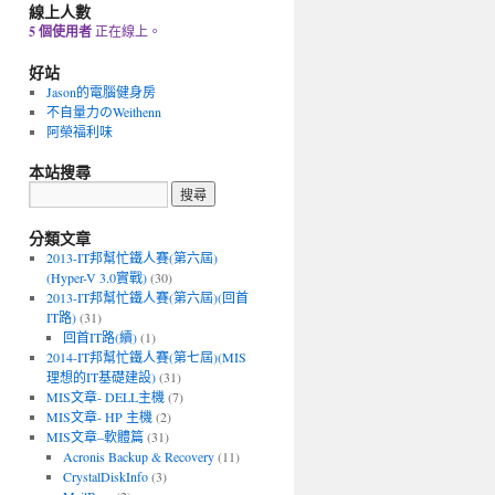
線上人數
5 個使用者
正在線上。
好站
Jason的電腦健身房
不自量力のWeithenn
阿榮福利味
本站搜尋
分類文章
2013-IT邦幫忙鐵人賽(第六屆)
(Hyper-V 3.0實戰)
(30)
2013-IT邦幫忙鐵人賽(第六屆)(回首
IT路)
(31)
回首IT路(續)
(1)
2014-IT邦幫忙鐵人賽(第七屆)(MIS
理想的IT基礎建設)
(31)
MIS文章- DELL主機
(7)
MIS文章- HP 主機
(2)
MIS文章–軟體篇
(31)
Acronis Backup & Recovery
(11)
CrystalDiskInfo
(3)