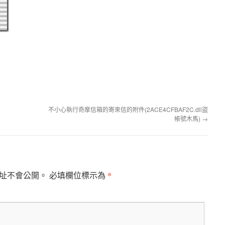
不小心執行奇摩信箱的寄來信的附件(2ACE4CFBAF2C.dll盜
帳號木馬)
→
*
址不會公開。
必填欄位標示為