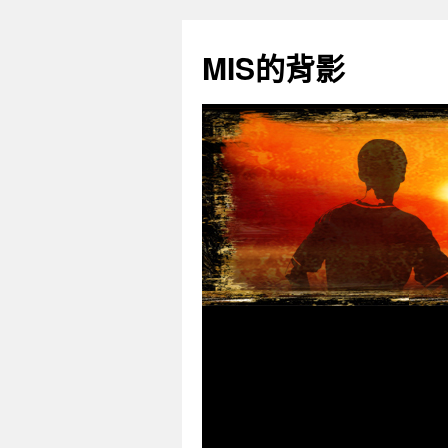
跳
至
MIS的背影
主
要
內
容