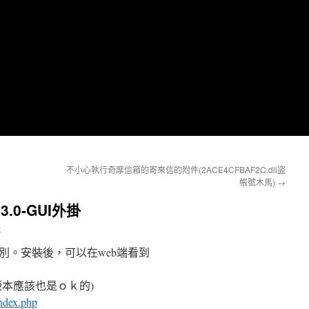
不小心執行奇摩信箱的寄來信的附件(2ACE4CFBAF2C.dll盜
帳號木馬)
→
1.3.0-GUI外掛
哥
別。安裝後，可以在web端看到
它的版本應該也是ｏｋ的)
index.php