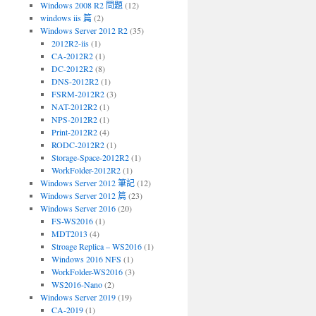
Windows 2008 R2 問題
(12)
windows iis 篇
(2)
Windows Server 2012 R2
(35)
2012R2-iis
(1)
CA-2012R2
(1)
DC-2012R2
(8)
DNS-2012R2
(1)
FSRM-2012R2
(3)
NAT-2012R2
(1)
NPS-2012R2
(1)
Print-2012R2
(4)
RODC-2012R2
(1)
Storage-Space-2012R2
(1)
WorkFolder-2012R2
(1)
Windows Server 2012 筆記
(12)
Windows Server 2012 篇
(23)
Windows Server 2016
(20)
FS-WS2016
(1)
MDT2013
(4)
Stroage Replica – WS2016
(1)
Windows 2016 NFS
(1)
WorkFolder-WS2016
(3)
WS2016-Nano
(2)
Windows Server 2019
(19)
CA-2019
(1)