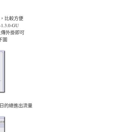
式，比較方便
.3.0-GU
直接上傳外掛即可
下圖
 會出現每日的總進出流量