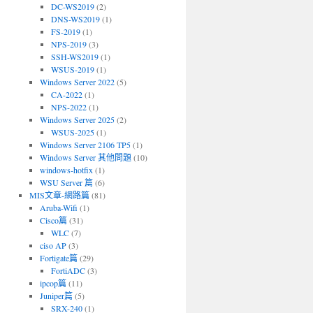
DC-WS2019
(2)
DNS-WS2019
(1)
FS-2019
(1)
NPS-2019
(3)
SSH-WS2019
(1)
WSUS-2019
(1)
Windows Server 2022
(5)
CA-2022
(1)
NPS-2022
(1)
Windows Server 2025
(2)
WSUS-2025
(1)
Windows Server 2106 TP5
(1)
Windows Server 其他問題
(10)
windows-hotfix
(1)
WSU Server 篇
(6)
MIS文章-網路篇
(81)
Aruba-Wifi
(1)
Cisco篇
(31)
WLC
(7)
ciso AP
(3)
Fortigate篇
(29)
FortiADC
(3)
ipcop篇
(11)
Juniper篇
(5)
SRX-240
(1)