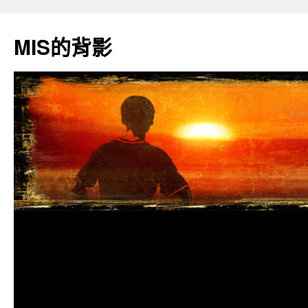
跳
至
MIS的背影
主
要
內
容