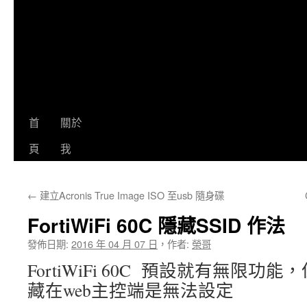
首
關於
頁
我
←
建立Acronis True Image ISO 至usb 隨身碟
FortiWiFi 60C 隱藏SSID 作法
發佈日期:
2016 年 04 月 07 日
，
作者:
榮哥
FortiWiFi 60C 預設就有無限功
藏在web主控端是無法設定