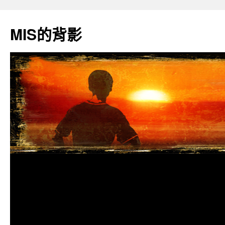
跳
至
MIS的背影
主
要
內
容