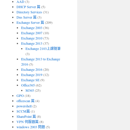
AAD
(3)
DHCP Server 篇
(5)
Directory Services
(31)
Dns Server 篇
(3)
Exchange Server 篇
(209)
Exchange 2003
(36)
Exchange 2007
(10)
Exchange 2010
(73)
Exchange 2013
(37)
Exchange 2103上課隨筆
(3)
Exchange 2013 to Exchange
2016
(5)
Exchange 2016
(20)
Exchange 2019
(12)
Exchange SE
(9)
Office365
(62)
M365
(25)
GPO
(18)
officescan 篇
(4)
powershell
(2)
SCCM篇
(1)
SharePoint 篇
(8)
VPN 伺服器篇
(8)
windows 2003 問題
(5)