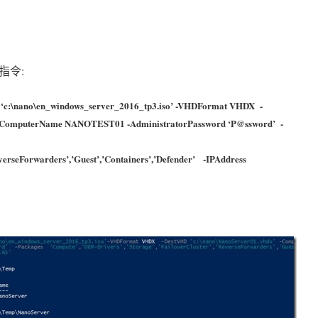
指令:
‘c:\nano\en_windows_server_2016_tp3.iso’ -VHDFormat VHDX -
-ComputerName NANOTEST01 -AdministratorPassword ‘P@ssword’ -
everseForwarders’,’Guest’,’Containers’,’Defender’ -IPAddress