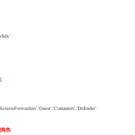
.vhdx’
d’
,’ReverseForwarders’,’Guest’,’Containers’,’Defender’
關角色