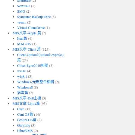
MailBase
(2)
Server-U
(1)
SMG
(2)
Symantec Backup Exec
(8)
veeam
(2)
Virtual CloneDrive
(1)
MIS文章-Apple 篇
(7)
Ipad篇
(4)
MAC-OS
(1)
MIS文章-Client 篇
(125)
Client-Outlook(outlook express)
篇
(24)
Clinet-Lync2010相關
(3)
win10
(4)
win8.1
(3)
Windows-光碟整合相關
(2)
Windows8
(8)
病毒篇
(7)
MIS文章-Dell主機
(3)
MIS文章-Linux篇
(95)
Cacti
(15)
Cent OS篇
(14)
Fedora OS篇
(2)
GaryLog
(3)
LibreNMS
(2)