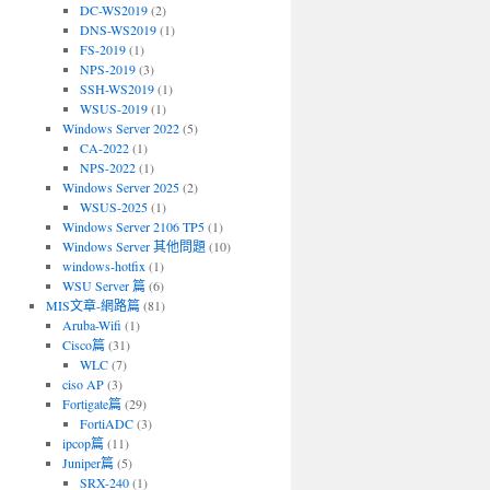
DC-WS2019
(2)
DNS-WS2019
(1)
FS-2019
(1)
NPS-2019
(3)
SSH-WS2019
(1)
WSUS-2019
(1)
Windows Server 2022
(5)
CA-2022
(1)
NPS-2022
(1)
Windows Server 2025
(2)
WSUS-2025
(1)
Windows Server 2106 TP5
(1)
Windows Server 其他問題
(10)
windows-hotfix
(1)
WSU Server 篇
(6)
MIS文章-網路篇
(81)
Aruba-Wifi
(1)
Cisco篇
(31)
WLC
(7)
ciso AP
(3)
Fortigate篇
(29)
FortiADC
(3)
ipcop篇
(11)
Juniper篇
(5)
SRX-240
(1)