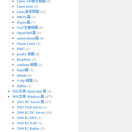
Linux-AD整合相關
(2)
Linux-tools
(3)
Linux其他問題
(11)
MRTG篇
(1)
Nagios篇
(7)
NAT主機相關
(5)
OpenNMS篇
(1)
openwebmail篇
(6)
Oracle-Linux
(2)
PMG
(1)
postfix 相關
(8)
Raspberry
(3)
sendmail 相關
(2)
Squid篇
(5)
ubuntu
(4)
Vsftp 相關
(2)
Zabbix
(1)
MIS文章-Spam mail 篇
(4)
MIS文章-Windows篇
(477)
2003 DC Server 篇
(17)
2003 NLB Server
(1)
2008 R2 DC Server
(10)
2008 R2 DFS
(1)
2008 R2 NAP
(1)
2008 R2 Radius
(3)