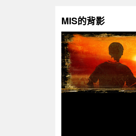
跳
至
MIS的背影
主
要
內
容