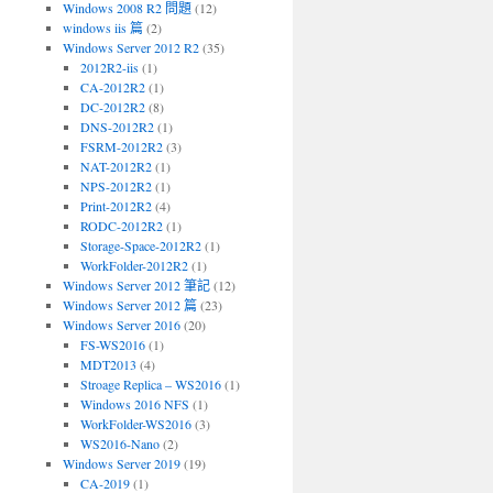
Windows 2008 R2 問題
(12)
windows iis 篇
(2)
Windows Server 2012 R2
(35)
2012R2-iis
(1)
CA-2012R2
(1)
DC-2012R2
(8)
DNS-2012R2
(1)
FSRM-2012R2
(3)
NAT-2012R2
(1)
NPS-2012R2
(1)
Print-2012R2
(4)
RODC-2012R2
(1)
Storage-Space-2012R2
(1)
WorkFolder-2012R2
(1)
Windows Server 2012 筆記
(12)
Windows Server 2012 篇
(23)
Windows Server 2016
(20)
FS-WS2016
(1)
MDT2013
(4)
Stroage Replica – WS2016
(1)
Windows 2016 NFS
(1)
WorkFolder-WS2016
(3)
WS2016-Nano
(2)
Windows Server 2019
(19)
CA-2019
(1)