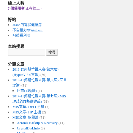
線上人數
7 個使用者
正在線上。
好站
Jason的電腦健身房
不自量力のWeithenn
阿榮福利味
本站搜尋
分類文章
2013-IT邦幫忙鐵人賽(第六屆)
(Hyper-V 3.0實戰)
(30)
2013-IT邦幫忙鐵人賽(第六屆)(回首
IT路)
(31)
回首IT路(續)
(1)
2014-IT邦幫忙鐵人賽(第七屆)(MIS
理想的IT基礎建設)
(31)
MIS文章- DELL主機
(7)
MIS文章- HP 主機
(2)
MIS文章–軟體篇
(31)
Acronis Backup & Recovery
(11)
CrystalDiskInfo
(3)