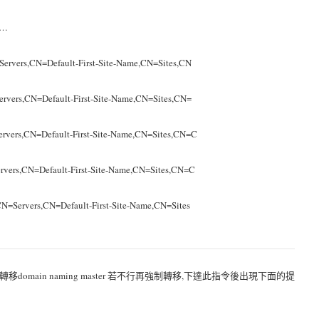
中…
vers,CN=Default-First-Site-Name,CN=Sites,CN
ers,CN=Default-First-Site-Name,CN=Sites,CN=
vers,CN=Default-First-Site-Name,CN=Sites,CN=C
ers,CN=Default-First-Site-Name,CN=Sites,CN=C
ervers,CN=Default-First-Site-Name,CN=Sites
(先嘗試安全轉移domain naming master 若不行再強制轉移,下達此指令後出現下面的提