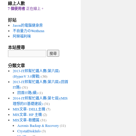
線上人數
7 個使用者
正在線上。
好站
Jason的電腦健身房
不自量力のWeithenn
阿榮福利味
本站搜尋
分類文章
2013-IT邦幫忙鐵人賽(第六屆)
(Hyper-V 3.0實戰)
(30)
2013-IT邦幫忙鐵人賽(第六屆)(回首
IT路)
(31)
回首IT路(續)
(1)
2014-IT邦幫忙鐵人賽(第七屆)(MIS
理想的IT基礎建設)
(31)
MIS文章- DELL主機
(7)
MIS文章- HP 主機
(2)
MIS文章–軟體篇
(31)
Acronis Backup & Recovery
(11)
CrystalDiskInfo
(3)