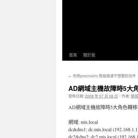
首頁
關於我
←
利用procmailrc 簡易過濾不想要的信件
AD網域主機故障時5大角
發佈日期:
2008 年 07 月 08 日
，
作者:
榮
AD網域主機故障時5大角色轉移
網域: mis.local
dc&dns1: dc.mis.local (192.168.1.1
dc2&dns2: dc2.mis.local (192.168.