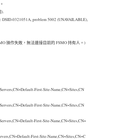
移。
).
SID-0321051A, problem 5002 (UNAVAILABLE),
 FSMO 操作失敗，無法連接目前的 FSMO 持有人。)
vers,CN=Default-First-Site-Name,CN=Sites,CN
vers,CN=Default-First-Site-Name,CN=Sites,CN
vers,CN=Default-First-Site-Name,CN=Sites,CN=
ers,CN=Default-First-Site-Name,CN=Sites,CN=C