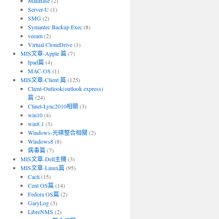
MailBase
(2)
Server-U
(1)
SMG
(2)
Symantec Backup Exec
(8)
veeam
(2)
Virtual CloneDrive
(1)
MIS文章-Apple 篇
(7)
Ipad篇
(4)
MAC-OS
(1)
MIS文章-Client 篇
(125)
Client-Outlook(outlook express)
篇
(24)
Clinet-Lync2010相關
(3)
win10
(4)
win8.1
(3)
Windows-光碟整合相關
(2)
Windows8
(8)
病毒篇
(7)
MIS文章-Dell主機
(3)
MIS文章-Linux篇
(95)
Cacti
(15)
Cent OS篇
(14)
Fedora OS篇
(2)
GaryLog
(3)
LibreNMS
(2)