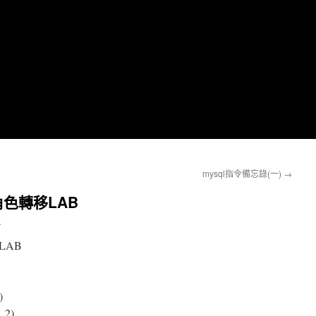
mysql指令備忘錄(一)
→
色轉移LAB
哥
LAB
)
1.2)