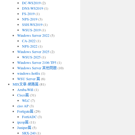
DC-WS2019
(2)
DNS-WS2019
(1)
FS-2019
(1)
NPS-2019
(3)
SSH-WS2019
(1)
WSUS-2019
(1)
Windows Server 2022
(5)
CA-2022
(1)
NPS-2022
(1)
Windows Server 2025
(2)
WSUS-2025
(1)
Windows Server 2106 TP5
(1)
Windows Server 其他問題
(10)
windows-hotfix
(1)
WSU Server 篇
(6)
MIS文章-網路篇
(81)
Aruba-Wifi
(1)
Cisco篇
(31)
WLC
(7)
ciso AP
(3)
Fortigate篇
(29)
FortiADC
(3)
ipcop篇
(11)
Juniper篇
(5)
SRX-240
(1)