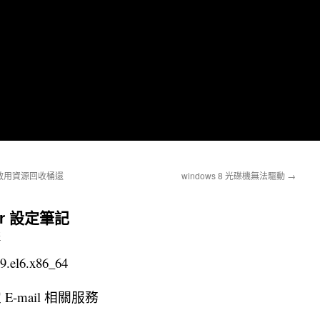
ctory 啟用資源回收桶還
windows 8 光碟機無法驅動
→
rver 設定筆記
哥
.el6.x86_64
-mail 相關服務