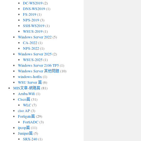
DC-WS2019
(2)
DNS-WS2019
(1)
FS-2019
(1)
NPS-2019
(3)
SSH-WS2019
(1)
WSUS-2019
(1)
Windows Server 2022
(5)
CA-2022
(1)
NPS-2022
(1)
Windows Server 2025
(2)
WSUS-2025
(1)
Windows Server 2106 TP5
(1)
Windows Server 其他問題
(10)
windows-hotfix
(1)
WSU Server 篇
(6)
MIS文章-網路篇
(81)
Aruba-Wifi
(1)
Cisco篇
(31)
WLC
(7)
ciso AP
(3)
Fortigate篇
(29)
FortiADC
(3)
penwebmail.repo
ipcop篇
(11)
Juniper篇
(5)
SRX-240
(1)