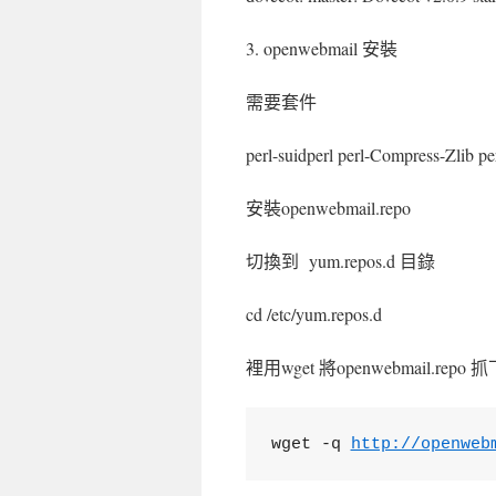
3. openwebmail 安裝
需要套件
perl-suidperl perl-Compress-Zl
安裝openwebmail.repo
切換到 yum.repos.d 目錄
cd /etc/yum.repos.d
裡用wget 將openwebmail.re
wget -q 
http://openweb