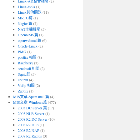
Linux-AD整合相關
(2)
Linux-tools
(3)
Linux其他問題
(11)
MRTG篇
(1)
Nagios篇
(7)
NAT主機相關
(5)
OpenNMS篇
(1)
openwebmail篇
(6)
Oracle-Linux
(2)
PMG
(1)
postfix 相關
(8)
Raspberry
(3)
sendmail 相關
(2)
Squid篇
(5)
ubuntu
(4)
Vsftp 相關
(2)
Zabbix
(1)
MIS文章-Spam mail 篇
(4)
MIS文章-Windows篇
(477)
2003 DC Server 篇
(17)
2003 NLB Server
(1)
2008 R2 DC Server
(10)
2008 R2 DFS
(1)
2008 R2 NAP
(1)
2008 R2 Radius
(3)