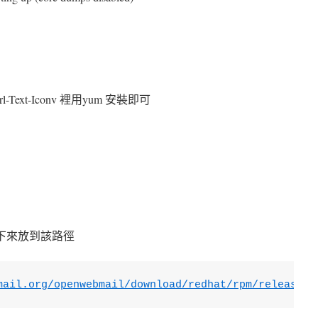
ib perl-Text-Iconv 裡用yum 安裝即可
po 抓下來放到該路徑
mail.org/openwebmail/download/redhat/rpm/release/o