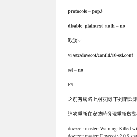
protocols = pop3
disable_plaintext_auth = no
取消ssl
vi /etc/dovecot/conf.d/10-ssl.conf
ssl = no
PS:
之前有網路上朋友問 下列錯誤訊
這次重新在安裝時發現重新啟動do
dovecot: master: Warning: Killed w
dovecot: master: Dovecot v2.0.9 sta