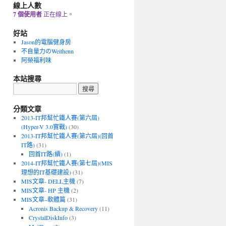
線上人數
7 個使用者
正在線上。
好站
Jason的電腦健身房
不自量力のWeithenn
阿榮福利味
本站搜尋
分類文章
2013-IT邦幫忙鐵人賽(第六屆)
(Hyper-V 3.0實戰)
(30)
2013-IT邦幫忙鐵人賽(第六屆)(回首
IT路)
(31)
回首IT路(續)
(1)
2014-IT邦幫忙鐵人賽(第七屆)(MIS
理想的IT基礎建設)
(31)
MIS文章- DELL主機
(7)
MIS文章- HP 主機
(2)
MIS文章–軟體篇
(31)
Acronis Backup & Recovery
(11)
CrystalDiskInfo
(3)