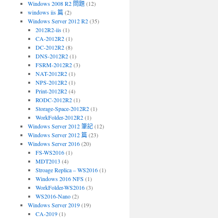
Windows 2008 R2 問題
(12)
windows iis 篇
(2)
Windows Server 2012 R2
(35)
2012R2-iis
(1)
CA-2012R2
(1)
DC-2012R2
(8)
DNS-2012R2
(1)
FSRM-2012R2
(3)
NAT-2012R2
(1)
NPS-2012R2
(1)
Print-2012R2
(4)
RODC-2012R2
(1)
Storage-Space-2012R2
(1)
WorkFolder-2012R2
(1)
Windows Server 2012 筆記
(12)
Windows Server 2012 篇
(23)
Windows Server 2016
(20)
FS-WS2016
(1)
MDT2013
(4)
Stroage Replica – WS2016
(1)
Windows 2016 NFS
(1)
WorkFolder-WS2016
(3)
WS2016-Nano
(2)
Windows Server 2019
(19)
CA-2019
(1)