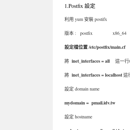
1.Postfix 設定
利用 yum 安裝 postifx
版本 : postfix x86_64 2:
設定檔位置 /etc/postfix/main.cf
inet_interfaces = all
將
這一行
inet_interfaces = localhost
將
這
設定 domain name
mydomain = pmail.idv.tw
設定 hostname