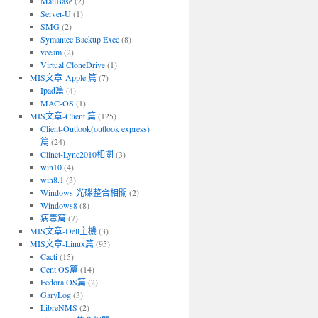
MailBase
(2)
Server-U
(1)
SMG
(2)
Symantec Backup Exec
(8)
veeam
(2)
Virtual CloneDrive
(1)
MIS文章-Apple 篇
(7)
Ipad篇
(4)
MAC-OS
(1)
MIS文章-Client 篇
(125)
Client-Outlook(outlook express)
篇
(24)
Clinet-Lync2010相關
(3)
win10
(4)
win8.1
(3)
Windows-光碟整合相關
(2)
Windows8
(8)
病毒篇
(7)
MIS文章-Dell主機
(3)
MIS文章-Linux篇
(95)
Cacti
(15)
Cent OS篇
(14)
Fedora OS篇
(2)
GaryLog
(3)
LibreNMS
(2)