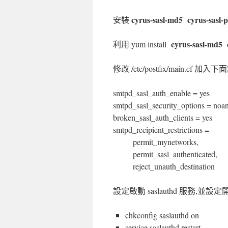
cyrus-sasl-md5 cyrus-sasl-p
安裝
cyrus-sasl-md5 c
利用 yum install
修改 /etc/postfix/main.cf 加入
smtpd_sasl_auth_enable = yes
smtpd_sasl_security_options = no
broken_sasl_auth_clients = yes
smtpd_recipient_restrictions =
permit_mynetworks,
permit_sasl_authenticated,
reject_unauth_destination
設定啟動 saslauthd 服務,並
chkconfig saslauthd on
service saslauthd restart