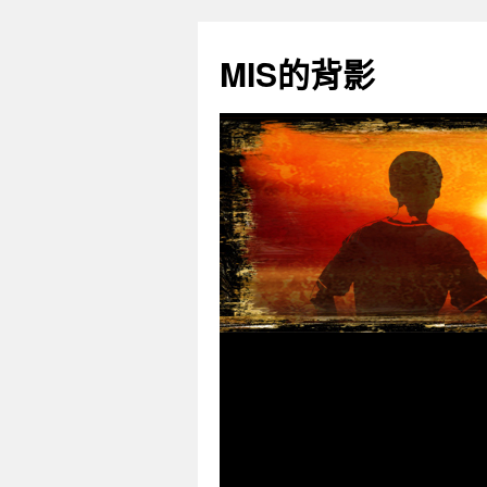
跳
至
MIS的背影
主
要
內
容