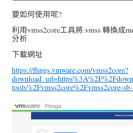
要如何使用呢?
利用vmss2core工具將.vmss 轉換成me
分析
下載網址
https://flings.vmware.com/vmss2core?
download_url=https%3A%2F%2Fdown
tools%2Fvmss2core%2Fvmss2core-sb-