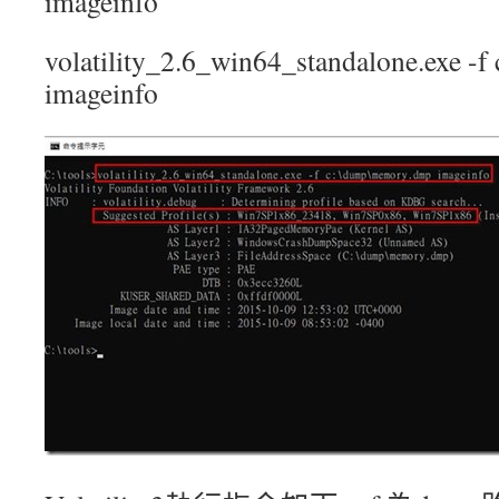
imageinfo
volatility_2.6_win64_standalone.exe 
imageinfo