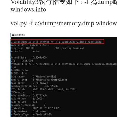
Volatility3執行指令如下 : -f 為du
windows.info
vol.py -f c:\dump\memory.dmp windows