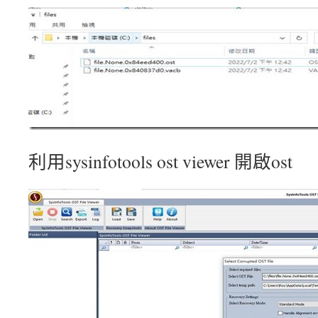
利用sysinfotools ost viewer 開啟ost