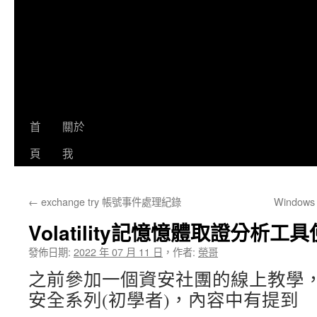
首
關於
頁
我
←
exchange try 帳號事件處理紀錄
Window
Volatility記憶憶體取證分析工
發佈日期:
2022 年 07 月 11 日
，
作者:
榮哥
之前參加一個資安社團的線上教學
安全系列(初學者)，內容中有提到