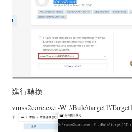
進行轉換
vmss2core.exe -W .\Bule\target1\Targe