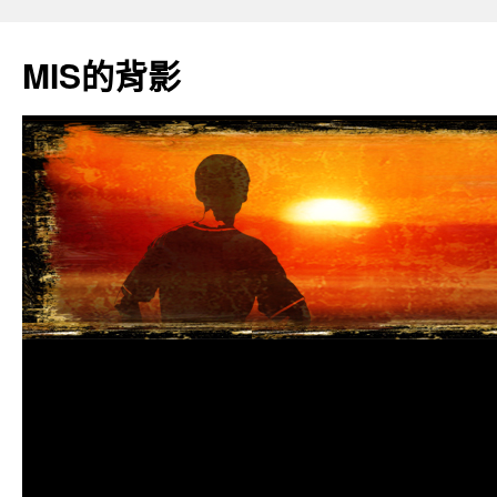
跳
至
MIS的背影
主
要
內
容