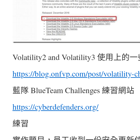
Volatility2 and Volatility3 使
https://blog.onfvp.com/post/volatility-c
藍隊 BlueTeam Challenges 練習網站
https://cyberdefenders.org/
練習
實作題目，員工收到一份安全更新