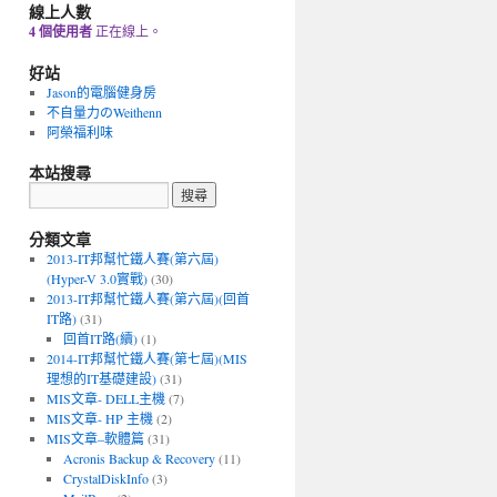
線上人數
4 個使用者
正在線上。
好站
Jason的電腦健身房
不自量力のWeithenn
阿榮福利味
本站搜尋
分類文章
2013-IT邦幫忙鐵人賽(第六屆)
(Hyper-V 3.0實戰)
(30)
2013-IT邦幫忙鐵人賽(第六屆)(回首
IT路)
(31)
回首IT路(續)
(1)
2014-IT邦幫忙鐵人賽(第七屆)(MIS
理想的IT基礎建設)
(31)
MIS文章- DELL主機
(7)
MIS文章- HP 主機
(2)
MIS文章–軟體篇
(31)
Acronis Backup & Recovery
(11)
CrystalDiskInfo
(3)