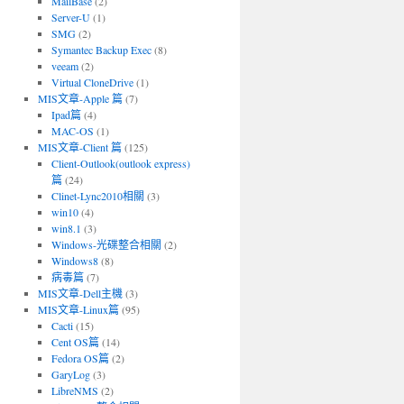
MailBase
(2)
Server-U
(1)
SMG
(2)
Symantec Backup Exec
(8)
veeam
(2)
Virtual CloneDrive
(1)
MIS文章-Apple 篇
(7)
Ipad篇
(4)
MAC-OS
(1)
MIS文章-Client 篇
(125)
Client-Outlook(outlook express)
篇
(24)
Clinet-Lync2010相關
(3)
win10
(4)
win8.1
(3)
Windows-光碟整合相關
(2)
Windows8
(8)
病毒篇
(7)
MIS文章-Dell主機
(3)
MIS文章-Linux篇
(95)
Cacti
(15)
Cent OS篇
(14)
Fedora OS篇
(2)
GaryLog
(3)
LibreNMS
(2)