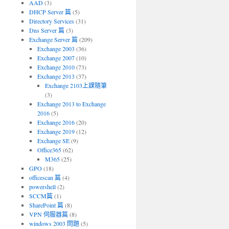
AAD
(3)
DHCP Server 篇
(5)
Directory Services
(31)
Dns Server 篇
(3)
Exchange Server 篇
(209)
Exchange 2003
(36)
Exchange 2007
(10)
Exchange 2010
(73)
Exchange 2013
(37)
Exchange 2103上課隨筆
(3)
Exchange 2013 to Exchange
2016
(5)
Exchange 2016
(20)
Exchange 2019
(12)
Exchange SE
(9)
Office365
(62)
M365
(25)
GPO
(18)
officescan 篇
(4)
powershell
(2)
SCCM篇
(1)
SharePoint 篇
(8)
VPN 伺服器篇
(8)
windows 2003 問題
(5)