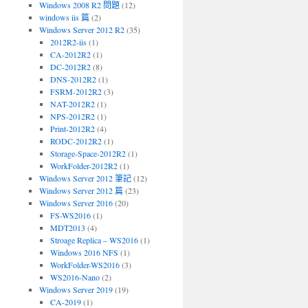
Windows 2008 R2 問題
(12)
windows iis 篇
(2)
Windows Server 2012 R2
(35)
2012R2-iis
(1)
CA-2012R2
(1)
DC-2012R2
(8)
DNS-2012R2
(1)
FSRM-2012R2
(3)
NAT-2012R2
(1)
NPS-2012R2
(1)
Print-2012R2
(4)
RODC-2012R2
(1)
Storage-Space-2012R2
(1)
WorkFolder-2012R2
(1)
Windows Server 2012 筆記
(12)
Windows Server 2012 篇
(23)
Windows Server 2016
(20)
FS-WS2016
(1)
MDT2013
(4)
Stroage Replica – WS2016
(1)
Windows 2016 NFS
(1)
WorkFolder-WS2016
(3)
WS2016-Nano
(2)
Windows Server 2019
(19)
CA-2019
(1)