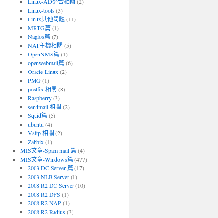
Linux-AD整合相關
(2)
Linux-tools
(3)
Linux其他問題
(11)
MRTG篇
(1)
Nagios篇
(7)
NAT主機相關
(5)
OpenNMS篇
(1)
openwebmail篇
(6)
Oracle-Linux
(2)
PMG
(1)
postfix 相關
(8)
Raspberry
(3)
sendmail 相關
(2)
Squid篇
(5)
ubuntu
(4)
Vsftp 相關
(2)
Zabbix
(1)
MIS文章-Spam mail 篇
(4)
MIS文章-Windows篇
(477)
2003 DC Server 篇
(17)
2003 NLB Server
(1)
2008 R2 DC Server
(10)
2008 R2 DFS
(1)
2008 R2 NAP
(1)
2008 R2 Radius
(3)