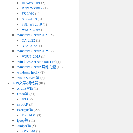
DC-WS2019
(2)
DNS-WS2019
(1)
FS-2019
(1)
NPS-2019
(3)
SSH-WS2019
(1)
WSUS-2019
(1)
Windows Server 2022
(5)
CA-2022
(1)
NPS-2022
(1)
Windows Server 2025
(2)
WSUS-2025
(1)
Windows Server 2106 TP5
(1)
Windows Server 其他問題
(10)
windows-hotfix
(1)
WSU Server 篇
(6)
MIS文章-網路篇
(81)
Aruba-Wifi
(1)
Cisco篇
(31)
WLC
(7)
ciso AP
(3)
Fortigate篇
(29)
FortiADC
(3)
ipcop篇
(11)
Juniper篇
(5)
SRX-240
(1)