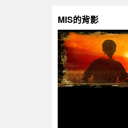
跳
至
MIS的背影
主
要
內
容