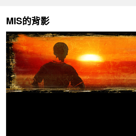
跳
至
MIS的背影
主
要
內
容