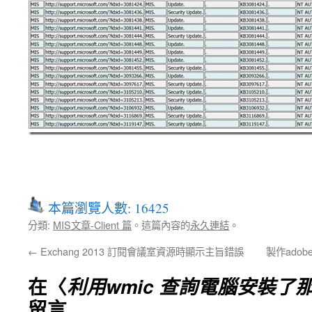
本篇瀏覽人數: 16425
分類:
MIS文章-Client 篇
。這篇內容的
永久連結
。
←
Exchang 2013 訂閱會議室資源時顯示主旨錯誤
製作ado
在〈
利用wmic 查詢電腦安裝了
留言