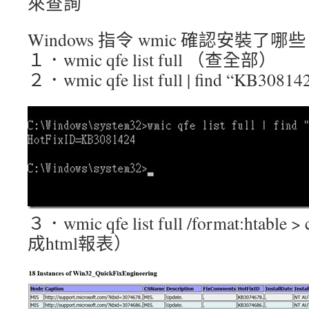
來查詢
Windows 指令 wmic 確認安裝了哪些 P
１．wmic qfe list full （查全部）
２．wmic qfe list full | find “KB3
３．wmic qfe list full /format:htable 
成html報表）