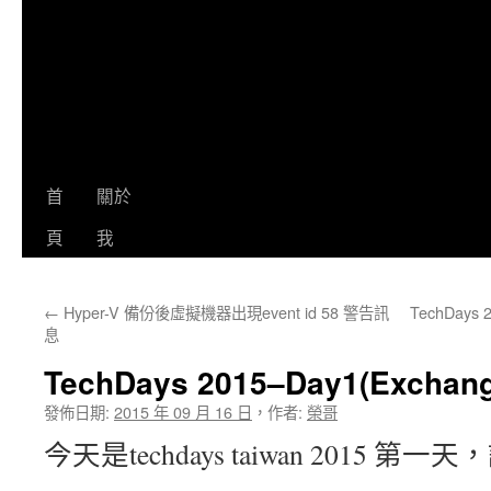
首
關於
頁
我
←
Hyper-V 備份後虛擬機器出現event id 58 警告訊
TechDays 
息
TechDays 2015–Day1(Exchan
發佈日期:
2015 年 09 月 16 日
，
作者:
榮哥
今天是techdays taiwan 2015 第