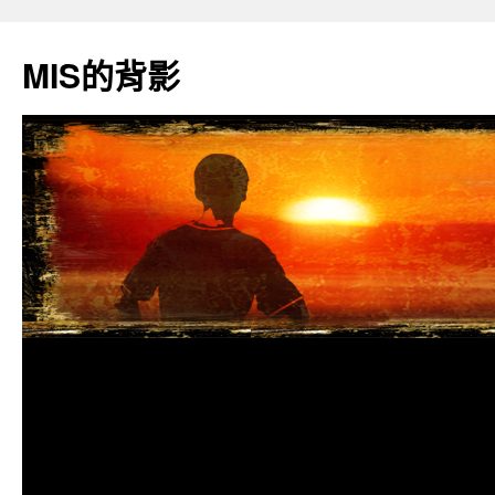
跳
至
MIS的背影
主
要
內
容