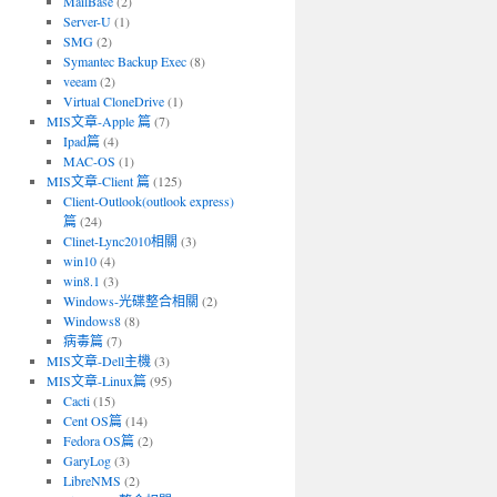
MailBase
(2)
Server-U
(1)
SMG
(2)
Symantec Backup Exec
(8)
veeam
(2)
Virtual CloneDrive
(1)
MIS文章-Apple 篇
(7)
Ipad篇
(4)
MAC-OS
(1)
MIS文章-Client 篇
(125)
Client-Outlook(outlook express)
篇
(24)
Clinet-Lync2010相關
(3)
win10
(4)
win8.1
(3)
Windows-光碟整合相關
(2)
Windows8
(8)
病毒篇
(7)
MIS文章-Dell主機
(3)
MIS文章-Linux篇
(95)
Cacti
(15)
Cent OS篇
(14)
Fedora OS篇
(2)
GaryLog
(3)
LibreNMS
(2)