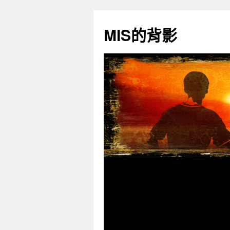
跳
至
MIS的背影
主
要
內
容