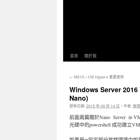
首頁
關於我
←
MS15-–105 Hyper-v 重要更新
Windows Server 201
Nano)
發佈日期:
2015 年 09 月 14 日
，
作者:
榮
前面兩篇關於Nano Server in 
光碟中的powershell 成功
如果是ip設定部分當然環境中如果有d