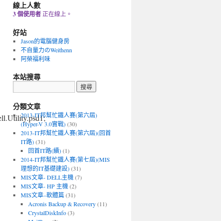
線上人數
3 個使用者
正在線上。
好站
Jason的電腦健身房
不自量力のWeithenn
阿榮福利味
本站搜尋
分類文章
2013-IT邦幫忙鐵人賽(第六屆)
.Utility.psd1;
(Hyper-V 3.0實戰)
(30)
2013-IT邦幫忙鐵人賽(第六屆)(回首
IT路)
(31)
回首IT路(續)
(1)
2014-IT邦幫忙鐵人賽(第七屆)(MIS
理想的IT基礎建設)
(31)
MIS文章- DELL主機
(7)
MIS文章- HP 主機
(2)
MIS文章–軟體篇
(31)
Acronis Backup & Recovery
(11)
CrystalDiskInfo
(3)