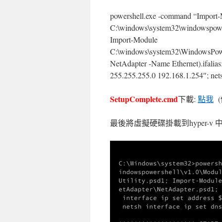
powershell.exe -command “Import
C:\windows\system32\windowspowers
Import-Module
C:\windows\system32\WindowsPower
NetAdapter -Name Ethernet).ifalias; 
255.255.255.0 192.168.1.254″; netsh
SetupComplete.cmd
下載:
點我
(
最後將虛擬硬碟掛載到hyper-v