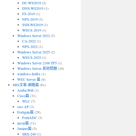
DC-WS2019
(2)
DNS-WS2019
(1)
FS-2019
(1)
NPS-2019
(3)
SSH-WS2019
(1)
WSUS-2019
(1)
Windows Server 2022
(5)
CA-2022
(1)
NPS-2022
(1)
Windows Server 2025
(2)
WSUS-2025
(1)
Windows Server 2106 TP5
(1)
Windows Server 其他問題
(10)
windows-hotfix
(1)
WSU Server 篇
(6)
MIS文章-網路篇
(81)
Aruba-Wifi
(1)
Cisco篇
(31)
WLC
(7)
ciso AP
(3)
Fortigate篇
(29)
FortiADC
(3)
ipcop篇
(11)
Juniper篇
(5)
SRX-240
(1)