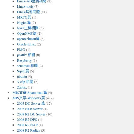
Linux-AD整合相關
(2)
Linux-tools
(3)
Linux其他問題
(11)
MRTG篇
(1)
Nagios篇
(7)
NAT主機相關
(5)
OpenNMS篇
(1)
openwebmail篇
(6)
Oracle-Linux
(2)
PMG
(1)
postfix 相關
(8)
Raspberry
(3)
sendmail 相關
(2)
Squid篇
(5)
ubuntu
(4)
Vsftp 相關
(2)
Zabbix
(1)
MIS文章-Spam mail 篇
(4)
MIS文章-Windows篇
(477)
2003 DC Server 篇
(17)
2003 NLB Server
(1)
2008 R2 DC Server
(10)
2008 R2 DFS
(1)
2008 R2 NAP
(1)
2008 R2 Radius
(3)