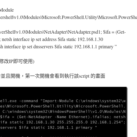
-Module
hell\v1.0\Modules\Microsoft.PowerShell.Utility\Microsoft.PowerShell
Shell\v1.0\Modules\NetAdapter\NetAdapter.psd1; $ifa = (Get-
netsh interface ip set address $ifa static 192.168.1.30
 interface ip set dnsservers $ifa static 192.168.1.1 primary ”
修改IP即可使用)
 中並且開機，第一次開機會看到執行該script 的畫面