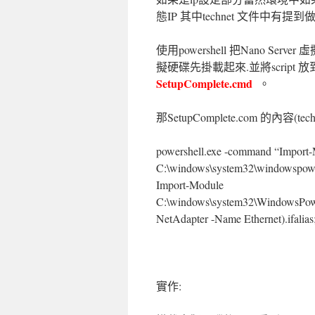
態IP 其中technet 文件中有
使用powershell 把Nano
擬硬碟先掛載起來.並將script 
SetupComplete.cmd
。
那SetupComplete.com 的內容(te
powershell.exe -command “Import
C:\windows\system32\windowspowers
Import-Module
C:\windows\system32\WindowsPower
NetAdapter -Name Ethernet).ifalias; 
實作: