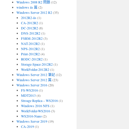
Windows 2008 R2 問題
(12)
windows iis 篇
(2)
Windows Server 2012 R2
(35)
2012R2-iis
(1)
CA-2012R2
(1)
DC-2012R2
(8)
DNS-2012R2
(1)
FSRM-2012R2
(3)
NAT-2012R2
(1)
NPS-2012R2
(1)
Print-2012R2
(4)
RODC-2012R2
(1)
Storage-Space-2012R2
(1)
WorkFolder-2012R2
(1)
Windows Server 2012 筆記
(12)
Windows Server 2012 篇
(23)
Windows Server 2016
(20)
FS-WS2016
(1)
MDT2013
(4)
Stroage Replica – WS2016
(1)
Windows 2016 NFS
(1)
WorkFolder-WS2016
(3)
WS2016-Nano
(2)
Windows Server 2019
(19)
CA-2019
(1)