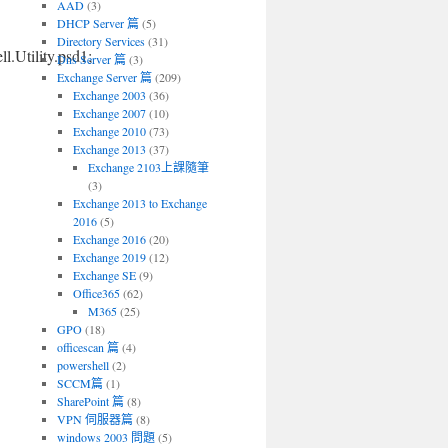
AAD
(3)
DHCP Server 篇
(5)
Directory Services
(31)
.Utility.psd1;
Dns Server 篇
(3)
Exchange Server 篇
(209)
Exchange 2003
(36)
Exchange 2007
(10)
Exchange 2010
(73)
Exchange 2013
(37)
Exchange 2103上課隨筆
(3)
Exchange 2013 to Exchange
2016
(5)
Exchange 2016
(20)
Exchange 2019
(12)
Exchange SE
(9)
Office365
(62)
M365
(25)
GPO
(18)
officescan 篇
(4)
powershell
(2)
SCCM篇
(1)
SharePoint 篇
(8)
VPN 伺服器篇
(8)
windows 2003 問題
(5)