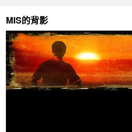
跳
至
MIS的背影
主
要
內
容