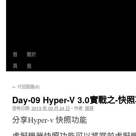
首
關於
頁
我
←
IT回首路(6)
Day-09 Hyper-V 3.0實戰之-快
發佈日期:
2013 年 09 月 24 日
，
作者:
榮哥
分享Hyper-v 快照功能
虛擬機器快照功能可以將當前虛擬