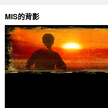
跳
至
MIS的背影
主
要
內
容